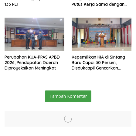
133 PLT
Putus Kerja Sama dengan
Perusahaan Sawit
Perubahan KUA-PPAS APBD
Kepemilikan KIA di Sintang
2026, Pendapatan Daerah
Baru Capai 30 Persen,
Diproyeksikan Meningkat
Disdukcapil Gencarkan
Sosialisasi ke Sekolah dan
Kecamatan
Tambah Komentar