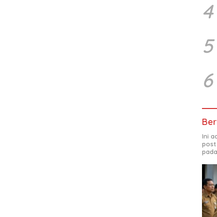
4
5
6
Ber
Ini 
post
pada