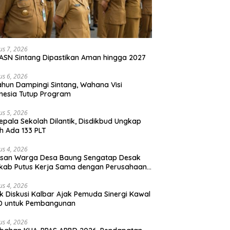
us 7, 2026
ASN Sintang Dipastikan Aman hingga 2027
us 6, 2026
ahun Dampingi Sintang, Wahana Visi
nesia Tutup Program
us 5, 2026
epala Sekolah Dilantik, Disdikbud Ungkap
h Ada 133 PLT
us 4, 2026
san Warga Desa Baung Sengatap Desak
kab Putus Kerja Sama dengan Perusahaan
t
us 4, 2026
k Diskusi Kalbar Ajak Pemuda Sinergi Kawal
D untuk Pembangunan
us 4, 2026