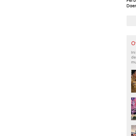
Per
Daer
O
In
de
mu