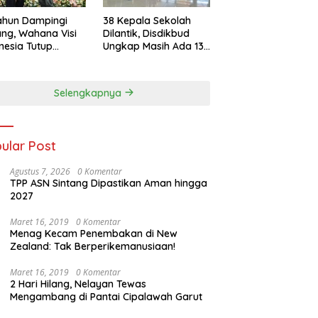
ahun Dampingi
38 Kepala Sekolah
ang, Wahana Visi
Dilantik, Disdikbud
nesia Tutup
Ungkap Masih Ada 133
gram
PLT
Selengkapnya
ular Post
Agustus 7, 2026
0 Komentar
TPP ASN Sintang Dipastikan Aman hingga
2027
Maret 16, 2019
0 Komentar
Menag Kecam Penembakan di New
Zealand: Tak Berperikemanusiaan!
Maret 16, 2019
0 Komentar
2 Hari Hilang, Nelayan Tewas
Mengambang di Pantai Cipalawah Garut