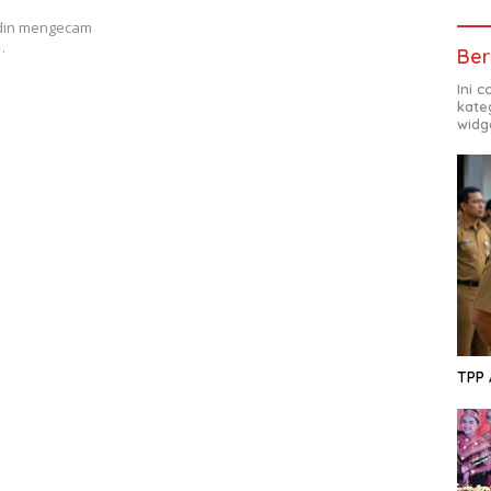
ddin mengecam
…
Ber
Ini 
kate
widg
TPP 