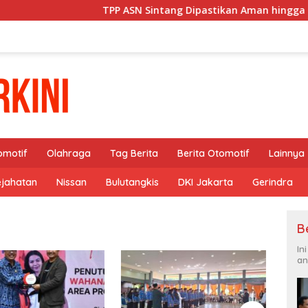
TPP ASN Sintang Dipastikan Aman hingga 2027
omotif
Olahraga
Tag Berita
Berita Otomotif
Lainnya
ejahatan
Nissan
Bulutangkis
DKI Jakarta
Gerindra
B
In
an