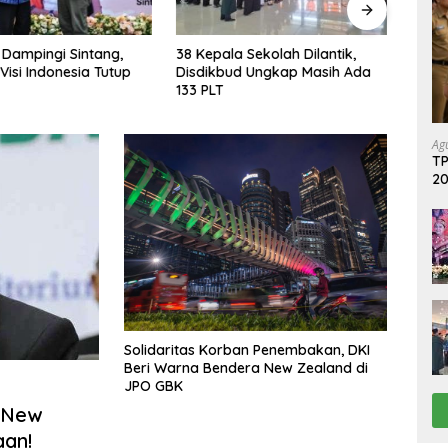
 Sekolah Dilantik,
Ratusan Warga Desa Baung
Pojok
d Ungkap Masih Ada
Sengatap Desak Pemkab Putus
Pemu
Kerja Sama dengan
untu
Perusahaan Sawit
Ag
TP
2
Solidaritas Korban Penembakan, DKI
Beri Warna Bendera New Zealand di
JPO GBK
 New
aan!