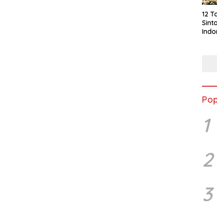
12 T
Sint
Indo
Pro
Pop
1
2
3