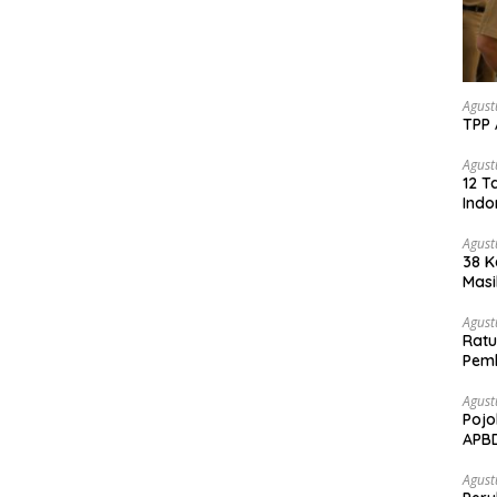
Agust
TPP 
Agust
12 T
Indo
Agust
38 K
Masi
Agust
Ratu
Pem
Sawi
Agust
Pojo
APB
Agust