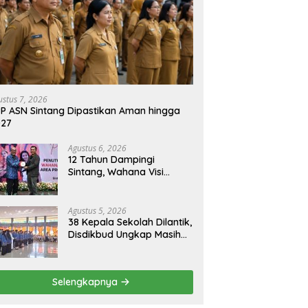
 Diskusi Kalbar Ajak
Perubahan KUA-PPAS APBD
K
da Sinergi Kawal APBD
2026, Pendapatan Daerah
B
k Pembangunan
Diproyeksikan Meningkat
D
S
K
ustus 7, 2026
P ASN Sintang Dipastikan Aman hingga
027
Agustus 6, 2026
12 Tahun Dampingi
Sintang, Wahana Visi
Indonesia Tutup Program
Agustus 5, 2026
38 Kepala Sekolah Dilantik,
Disdikbud Ungkap Masih
Ada 133 PLT
Selengkapnya