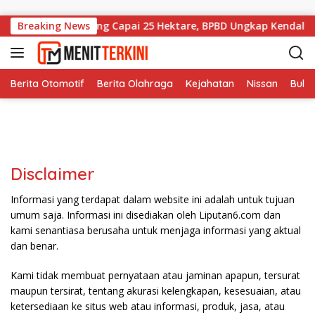
Langsung ke konten
Breaking News
Karhutla Sintang Capai 25 Hektare, BPBD Ungkap Kendala S
Berita Otomotif
Berita Olahraga
Kejahatan
Nissan
Bulut
Disclaimer
Informasi yang terdapat dalam website ini adalah untuk tujuan
umum saja. Informasi ini disediakan oleh Liputan6.com dan
kami senantiasa berusaha untuk menjaga informasi yang aktual
dan benar.
Kami tidak membuat pernyataan atau jaminan apapun, tersurat
maupun tersirat, tentang akurasi kelengkapan, kesesuaian, atau
ketersediaan ke situs web atau informasi, produk, jasa, atau