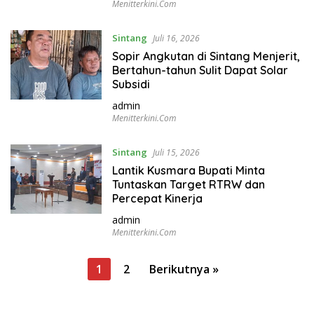
Menitterkini.com
Sintang
Juli 16, 2026
Sopir Angkutan di Sintang Menjerit,
Bertahun-tahun Sulit Dapat Solar
Subsidi
admin
Menitterkini.com
Sintang
Juli 15, 2026
Lantik Kusmara Bupati Minta
Tuntaskan Target RTRW dan
Percepat Kinerja
admin
Menitterkini.com
P
1
2
Berikutnya »
a
g