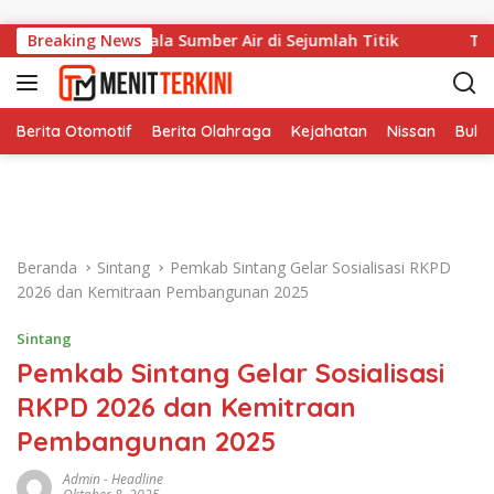
Langsung ke konten
ngkap Kendala Sumber Air di Sejumlah Titik
Breaking News
TPP ASN Si
Berita Otomotif
Berita Olahraga
Kejahatan
Nissan
Bulut
Beranda
Sintang
Pemkab Sintang Gelar Sosialisasi RKPD
2026 dan Kemitraan Pembangunan 2025
Sintang
Pemkab Sintang Gelar Sosialisasi
RKPD 2026 dan Kemitraan
Pembangunan 2025
Admin
-
Headline