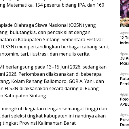
ang Matematika, 154 peserta bidang IPA, dan 160
mpiade Olahraga Siswa Nasional (O2SN) yang
ng, bulutangkis, dan pencak silat dengan
Agust
12 T
matan di Kabupaten Sintang. Sementara Festival
Indo
 (FLS3N) mempertandingkan berbagai cabang seni,
omim, tari, ilustrasi, dan menulis cerita.
Agust
38 K
Masi
/MI berlangsung pada 13–15 Juni 2026, sedangkan
uni 2026. Perlombaan dilaksanakan di beberapa
Agust
Ratu
ntang, Kolam Renang Baliomoro, GOR A. Yani, dan
Pem
n FLS3N dilaksanakan secara daring di Ruang
Sawi
Agust
n Kabupaten Sintang.
Pojo
APB
t mengikuti kegiatan dengan semangat tinggi dan
Agust
 dari seleksi tingkat kabupaten ini nantinya akan
Per
 tingkat Provinsi Kalimantan Barat.
Daer