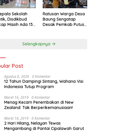
epala Sekolah
Ratusan Warga Desa
ntik, Disdikbud
Baung Sengatap
ap Masih Ada 133
Desak Pemkab Putus
Kerja Sama dengan
Perusahaan Sawit
Selengkapnya
ular Post
Agustus 6, 2026
0 Komentar
12 Tahun Dampingi Sintang, Wahana Visi
Indonesia Tutup Program
Maret 16, 2019
0 Komentar
Menag Kecam Penembakan di New
Zealand: Tak Berperikemanusiaan!
Maret 16, 2019
0 Komentar
2 Hari Hilang, Nelayan Tewas
Mengambang di Pantai Cipalawah Garut