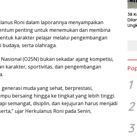
38 K
Dila
lanus Roni dalam laporannya menyampaikan
Ungk
entum penting untuk menemukan dan membina
PLT
bentuk karakter pelajar melalui pengembangan
ni budaya, serta olahraga.
 Nasional (O2SN) bukan sekadar ajang kompetisi,
an karakter, sportivitas, dan pengembangan
Pop
a.
1
n generasi muda yang sehat, berprestasi,
ampu bersaing hingga ke tingkat yang lebih tinggi.
2
api semangat, disiplin, dan kejujuran harus menjadi
serta,” ujar Herkulanus Roni pada Senin,
3