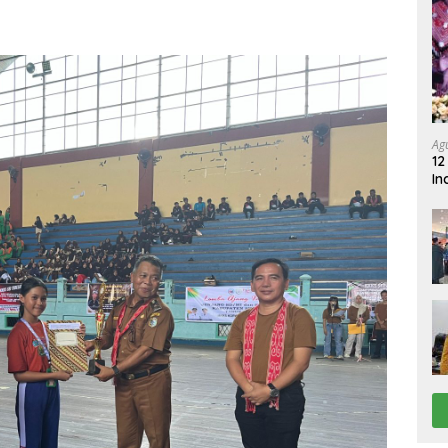
Ag
12
In