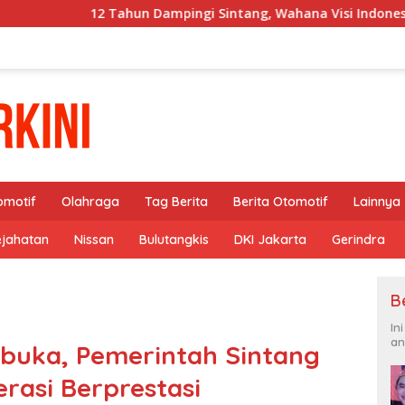
ahun Dampingi Sintang, Wahana Visi Indonesia Tutup Program
omotif
Olahraga
Tag Berita
Berita Otomotif
Lainnya
ejahatan
Nissan
Bulutangkis
DKI Jakarta
Gerindra
B
In
an
ibuka, Pemerintah Sintang
rasi Berprestasi