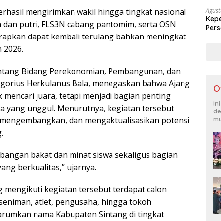
Agust
rhasil mengirimkan wakil hingga tingkat nasional
Kepe
a dan putri, FLS3N cabang pantomim, serta OSN
Pers
harapkan dapat kembali terulang bahkan meningkat
Sek
 2026.
 Sintang Bidang Perekonomian, Pembangunan, dan
egorius Herkulanus Bala, menegaskan bahwa Ajang
O
 mencari juara, tetapi menjadi bagian penting
In
 yang unggul. Menurutnya, kegiatan tersebut
de
mu
mengembangkan, dan mengaktualisasikan potensi
.
bangan bakat dan minat siswa sekaligus bagian
ng berkualitas,” ujarnya.
ng mengikuti kegiatan tersebut terdapat calon
seniman, atlet, pengusaha, hingga tokoh
rumkan nama Kabupaten Sintang di tingkat