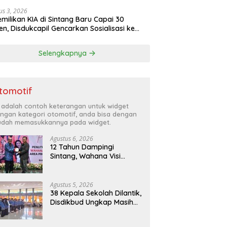
us 3, 2026
milikan KIA di Sintang Baru Capai 30
en, Disdukcapil Gencarkan Sosialisasi ke
olah dan Kecamatan
Selengkapnya
tomotif
i adalah contoh keterangan untuk widget
ngan kategori otomotif, anda bisa dengan
dah memasukkannya pada widget.
Agustus 6, 2026
12 Tahun Dampingi
Sintang, Wahana Visi
Indonesia Tutup Program
Agustus 5, 2026
38 Kepala Sekolah Dilantik,
Disdikbud Ungkap Masih
Ada 133 PLT