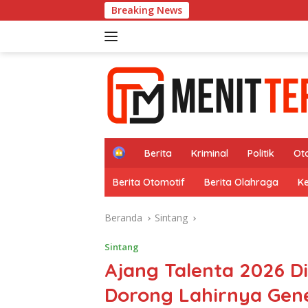
Langsung
Breaking News
12 T
ke
konten
H
Berita
Kriminal
Politik
Ot
o
m
Berita Otomotif
Berita Olahraga
K
e
Beranda
Sintang
Sintang
Ajang Talenta 2026 D
Dorong Lahirnya Gene