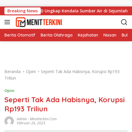
Langsung ke konten
Hektare, BPBD Ungkap Kendala Sumber Air di Sejumlah Titik
Breaking News
Berita Otomotif
Berita Olahraga
Kejahatan
Nissan
Bulut
Beranda
Opini
Seperti Tak Ada Habisnya, Korupsi Rp193
Triliun
Opini
Seperti Tak Ada Habisnya, Korupsi
Rp193 Triliun
Admin
-
Menitterkini.com
Februari 26, 2025