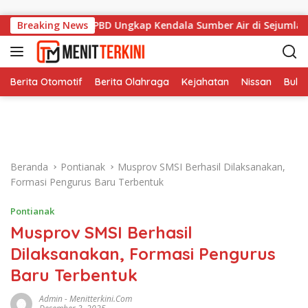
Langsung ke konten
5 Hektare, BPBD Ungkap Kendala Sumber Air di Sejumlah Titik
Breaking News
Berita Otomotif
Berita Olahraga
Kejahatan
Nissan
Bulut
Beranda
Pontianak
Musprov SMSI Berhasil Dilaksanakan,
Formasi Pengurus Baru Terbentuk
Pontianak
Musprov SMSI Berhasil
Dilaksanakan, Formasi Pengurus
Baru Terbentuk
Admin
-
Menitterkini.com