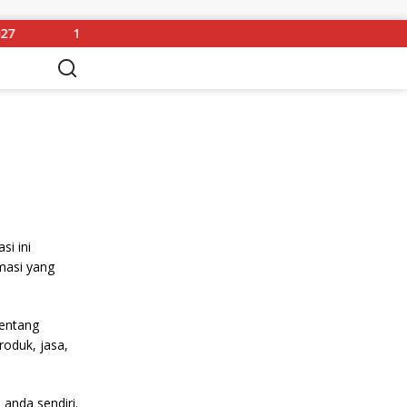
12 Tahun Dampingi Sintang, Wahana Visi Indonesia T
si ini
masi yang
tentang
roduk, jasa,
anda sendiri.