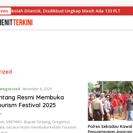
News
 Sekolah Dilantik, Disdikbud Ungkap Masih Ada 133 PLT
rized
ategorized
November 6, 2025
intang Resmi Membuka
urism Festival 2025
m
com, SINTANG- Bupati Sintang, Gregorius
Polres Sekadau Kawal
ala, secara resmi membuka Kelam Tourism
Penyampaian Aspirasi
 yang…