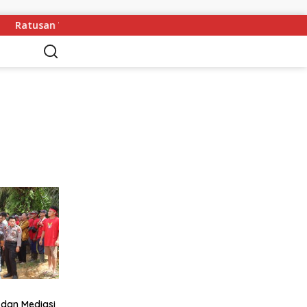
Ratusan Warga Desa Baung Sengatap Desak Pemkab Putus Ker
 dan Mediasi