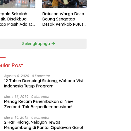
epala Sekolah
Ratusan Warga Desa
ntik, Disdikbud
Baung Sengatap
ap Masih Ada 133
Desak Pemkab Putus
Kerja Sama dengan
Perusahaan Sawit
Selengkapnya
ular Post
Agustus 6, 2026
0 Komentar
12 Tahun Dampingi Sintang, Wahana Visi
Indonesia Tutup Program
Maret 16, 2019
0 Komentar
Menag Kecam Penembakan di New
Zealand: Tak Berperikemanusiaan!
Maret 16, 2019
0 Komentar
2 Hari Hilang, Nelayan Tewas
Mengambang di Pantai Cipalawah Garut