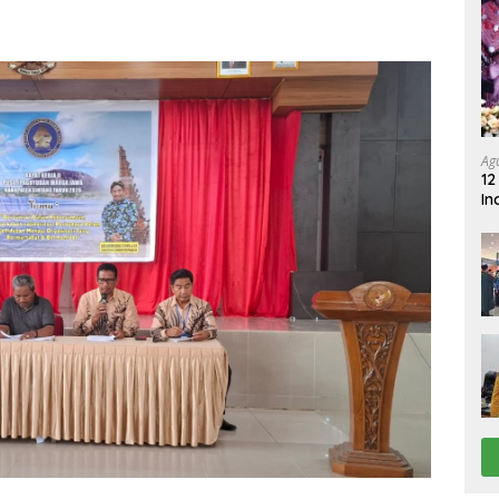
Ag
12
In