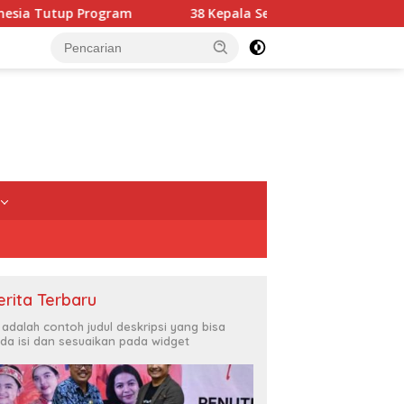
38 Kepala Sekolah Dilantik, Disdikbud Ungkap Masih Ada
erita Terbaru
i adalah contoh judul deskripsi yang bisa
da isi dan sesuaikan pada widget