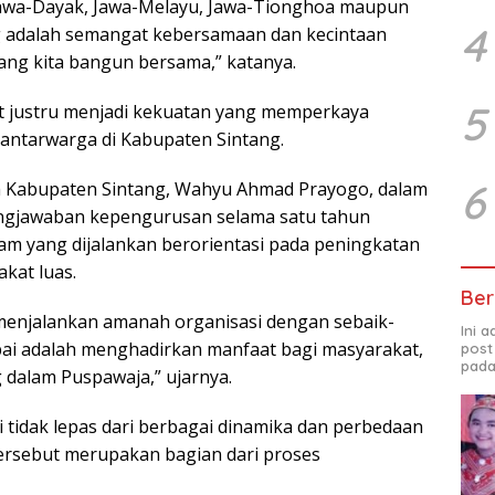
 Jawa-Dayak, Jawa-Melayu, Jawa-Tionghoa maupun
4
ng adalah semangat kebersamaan dan kecintaan
ang kita bangun bersama,” katanya.
5
 justru menjadi kekuatan yang memperkaya
antarwarga di Kabupaten Sintang.
6
 Kabupaten Sintang, Wahyu Ahmad Prayogo, dalam
gjawaban kepengurusan selama satu tahun
am yang dijalankan berorientasi pada peningkatan
kat luas.
Ber
 menjalankan amanah organisasi dengan sebaik-
Ini 
pai adalah menghadirkan manfaat bagi masyarakat,
post
pada
dalam Puspawaja,” ujarnya.
tidak lepas dari berbagai dinamika dan perbedaan
ersebut merupakan bagian dari proses