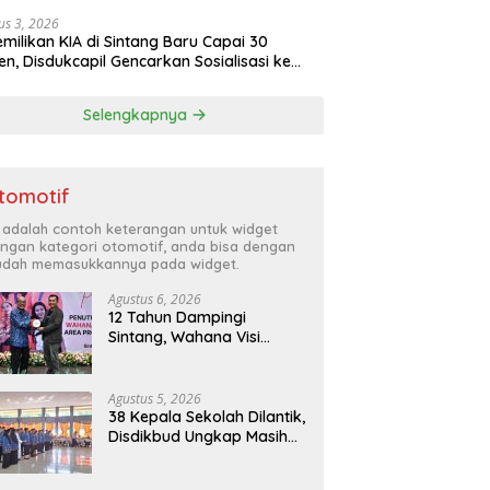
us 3, 2026
milikan KIA di Sintang Baru Capai 30
en, Disdukcapil Gencarkan Sosialisasi ke
olah dan Kecamatan
Selengkapnya
tomotif
i adalah contoh keterangan untuk widget
ngan kategori otomotif, anda bisa dengan
dah memasukkannya pada widget.
Agustus 6, 2026
12 Tahun Dampingi
Sintang, Wahana Visi
Indonesia Tutup Program
Agustus 5, 2026
38 Kepala Sekolah Dilantik,
Disdikbud Ungkap Masih
Ada 133 PLT