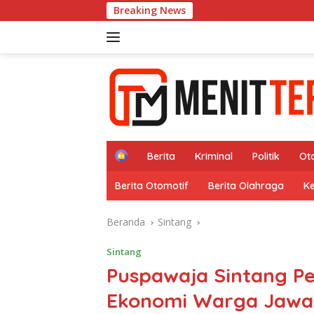
Langsung
Breaking News
12 Ta
ke
konten
H
Berita
Kriminal
Politik
Ot
o
m
Berita Otomotif
Berita Olahraga
K
e
Beranda
Sintang
Sintang
Puspawaja Sintang P
Ekonomi Warga Jawa 