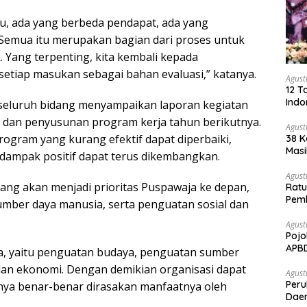
ju, ada yang berbeda pendapat, ada yang
Semua itu merupakan bagian dari proses untuk
 Yang terpenting, kita kembali kepada
etiap masukan sebagai bahan evaluasi,” katanya.
Agust
12 T
Indo
seluruh bidang menyampaikan laporan kegiatan
 dan penyusunan program kerja tahun berikutnya.
Agust
program yang kurang efektif dapat diperbaiki,
38 K
Masi
dampak positif dapat terus dikembangkan.
Agust
ang akan menjadi prioritas Puspawaja ke depan,
Ratu
Pem
mber daya manusia, serta penguatan sosial dan
Sawi
Agust
Pojo
APB
ama, yaitu penguatan budaya, penguatan sumber
dan ekonomi. Dengan demikian organisasi dapat
Agust
Per
ya benar-benar dirasakan manfaatnya oleh
Daer