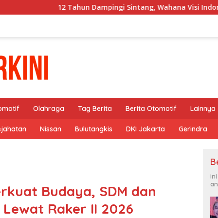
hun Dampingi Sintang, Wahana Visi Indonesia Tutup Program
omotif
Olahraga
Tag Berita
Berita Otomotif
Lainnya
ejahatan
Nissan
Bulutangkis
DKI Jakarta
Gerindra
B
In
an
erkuat Budaya, SDM dan
Lewat Raker II 2026