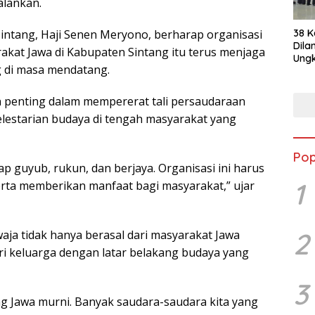
alankan.
38 K
ntang, Haji Senen Meryono, berharap organisasi
Dila
kat Jawa di Kabupaten Sintang itu terus menjaga
Ungk
di masa mendatang.
PLT
 penting dalam mempererat tali persaudaraan
lestarian budaya di tengah masyarakat yang
Pop
p guyub, rukun, dan berjaya. Organisasi ini harus
1
erta memberikan manfaat bagi masyarakat,” ujar
2
a tidak hanya berasal dari masyarakat Jawa
ari keluarga dengan latar belakang budaya yang
3
ng Jawa murni. Banyak saudara-saudara kita yang