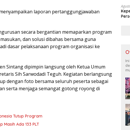
Agust
Kepe
a menyampaikan laporan pertanggungjawaban
Pers
Sek
engurusan secara bergantian memaparkan program
, masukan, dan solusi dibahas bersama guna
di dasar pelaksanaan program organisasi ke
O
In
de
ten Sintang dipimpin langsung oleh Ketua Umum
mu
taris Sih Sarwodadi Teguh. Kegiatan berlangsung
up dengan foto bersama seluruh peserta sebagai
n serta menjaga semangat gotong royong di
donesia Tutup Program
ap Masih Ada 133 PLT