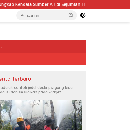
er Air di Sejumlah Titik
TPP ASN Sintang Dipastikan 
erita Terbaru
i adalah contoh judul deskripsi yang bisa
da isi dan sesuaikan pada widget