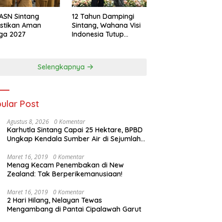
ASN Sintang
12 Tahun Dampingi
stikan Aman
Sintang, Wahana Visi
ga 2027
Indonesia Tutup
Program
Selengkapnya
ular Post
Agustus 8, 2026
0 Komentar
Karhutla Sintang Capai 25 Hektare, BPBD
Ungkap Kendala Sumber Air di Sejumlah
Titik
Maret 16, 2019
0 Komentar
Menag Kecam Penembakan di New
Zealand: Tak Berperikemanusiaan!
Maret 16, 2019
0 Komentar
2 Hari Hilang, Nelayan Tewas
Mengambang di Pantai Cipalawah Garut