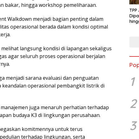
an bakar, hingga workshop pemeliharaan.
TPP 
Dipa
nt Walkdown menjadi bagian penting dalam
hing
itas operasional berada dalam kondisi optimal
erja.
 melihat langsung kondisi di lapangan sekaligus
as agar seluruh proses operasional berjalan
rnya.
Pop
1
ga menjadi sarana evaluasi dan penguatan
 keandalan operasional pembangkit listrik di
2
, manajemen juga menaruh perhatian terhadap
rapan budaya K3 di lingkungan perusahaan.
3
negaskan komitmennya untuk terus
edulian terhadap lingkungan, serta