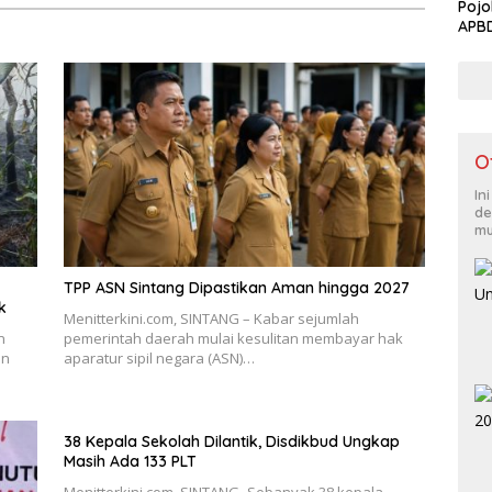
Pojo
APB
O
In
de
mu
TPP ASN Sintang Dipastikan Aman hingga 2027
k
Menitterkini.com, SINTANG – Kabar sejumlah
n
pemerintah daerah mulai kesulitan membayar hak
an
aparatur sipil negara (ASN)…
38 Kepala Sekolah Dilantik, Disdikbud Ungkap
Masih Ada 133 PLT
Menitterkini.com, SINTANG- Sebanyak 38 kepala