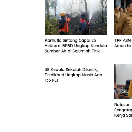
Karhutla Sintang Capai 25
TPP ASN 
Hektare, BPBD Ungkap Kendala
Aman hi
Sumber Air di Sejumlah Titik
38 Kepala Sekolah Dilantik,
Disdikbud Ungkap Masih Ada
133 PLT
Ratusan
Sengatap Desak Pemkab P
Kerja S
Perusaha