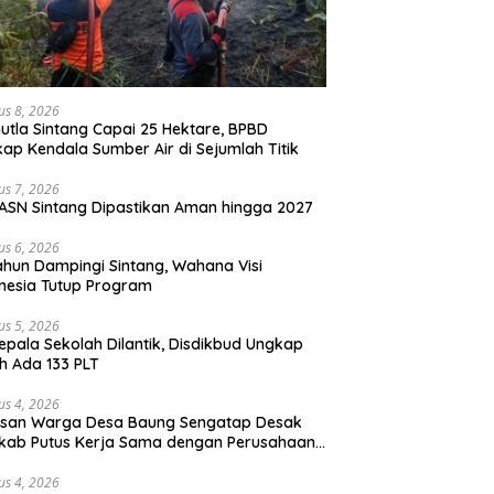
us 8, 2026
utla Sintang Capai 25 Hektare, BPBD
ap Kendala Sumber Air di Sejumlah Titik
us 7, 2026
ASN Sintang Dipastikan Aman hingga 2027
us 6, 2026
ahun Dampingi Sintang, Wahana Visi
nesia Tutup Program
us 5, 2026
epala Sekolah Dilantik, Disdikbud Ungkap
h Ada 133 PLT
us 4, 2026
san Warga Desa Baung Sengatap Desak
kab Putus Kerja Sama dengan Perusahaan
t
us 4, 2026