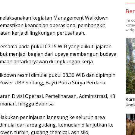
Ber
 melaksanakan kegiatan Management Walkdown
Ini 
memastikan keandalan operasional pembangkit
kate
widg
tan kerja di lingkungan perusahaan.
ersama pada pukul 07.15 WIB yang diikuti jajaran
rsebut menjadi bagian dari upaya membangun budaya
maan antarkaryawan di lingkungan kerja.
kdown resmi dimulai pukul 08.30 WIB dan dipimpin
Power UBP Sintang, Bayu Putra Surya Perdana.
aran Divisi Operasi, Pemeliharaan, Administrasi, K3
Karh
amanan, hingga Babinsa.
Ungk
akukan peninjauan langsung ke seluruh area
imulai dari area gudang, kemudian dilanjutkan ke
ower, turbin, gudang chemical, ash silo,