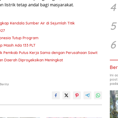
4
listrik tetap andal bagi masyarakat.
5
gkap Kendala Sumber Air di Sejumlah Titik
027
donesia Tutup Program
6
ap Masih Ada 133 PLT
 Warga Desa Baung Sengatap Desak Pemkab Putus Kerja Sama dengan Perusahaan Sawit
n Daerah Diproyeksikan Meningkat
Ber
Ini 
post
pada
Berita