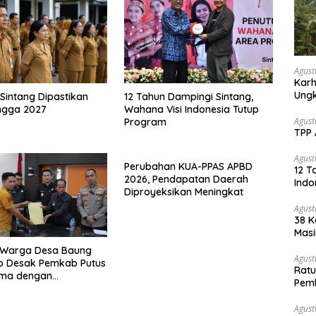
Agust
Karh
Ungk
Sintang Dipastikan
12 Tahun Dampingi Sintang,
ngga 2027
Wahana Visi Indonesia Tutup
Agust
Program
TPP 
Agust
Perubahan KUA-PPAS APBD
12 T
2026, Pendapatan Daerah
Indo
Diproyeksikan Meningkat
Agust
38 K
Masi
 Warga Desa Baung
Agust
utus
Ratu
ama dengan
Pem
an Sawit
Sawi
Agust