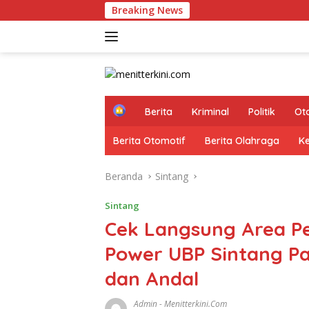
Langsung
Breaking News
ke
konten
H
Berita
Kriminal
Politik
Ot
o
m
Berita Otomotif
Berita Olahraga
K
e
Beranda
Sintang
Sintang
Cek Langsung Area P
Power UBP Sintang P
dan Andal
Admin
-
Menitterkini.com