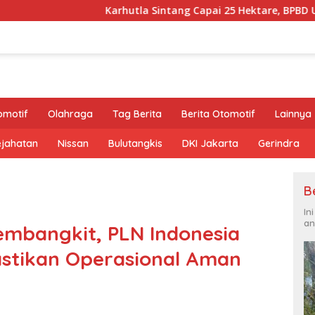
Karhutla Sintang Capai 25 Hektare, BPBD Ungkap Kendala Sumb
omotif
Olahraga
Tag Berita
Berita Otomotif
Lainnya
ejahatan
Nissan
Bulutangkis
DKI Jakarta
Gerindra
B
In
an
embangkit, PLN Indonesia
astikan Operasional Aman