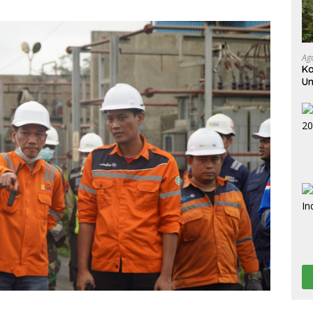
Ag
Ka
Un
Ti