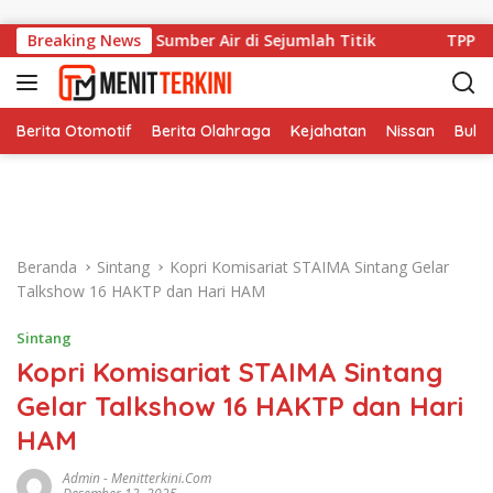
Langsung ke konten
kap Kendala Sumber Air di Sejumlah Titik
Breaking News
TPP ASN Sint
Berita Otomotif
Berita Olahraga
Kejahatan
Nissan
Bulut
Beranda
Sintang
Kopri Komisariat STAIMA Sintang Gelar
Talkshow 16 HAKTP dan Hari HAM
Sintang
Kopri Komisariat STAIMA Sintang
Gelar Talkshow 16 HAKTP dan Hari
HAM
Admin
-
Menitterkini.com