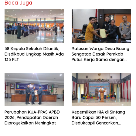
Baca Juga
38 Kepala Sekolah Dilantik,
Ratusan Warga Desa Baung
Disdikbud Ungkap Masih Ada
Sengatap Desak Pemkab
133 PLT
Putus Kerja Sama dengan
Perusahaan Sawit
Perubahan KUA-PPAS APBD
Kepemilikan KIA di Sintang
2026, Pendapatan Daerah
Baru Capai 30 Persen,
Diproyeksikan Meningkat
Disdukcapil Gencarkan
Sosialisasi ke Sekolah dan
Kecamatan