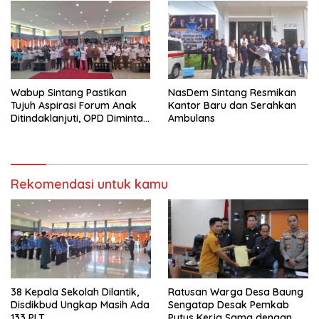
Wabup Sintang Pastikan
NasDem Sintang Resmikan
Tujuh Aspirasi Forum Anak
Kantor Baru dan Serahkan
Ditindaklanjuti, OPD Diminta
Ambulans
Bergerak Cepat
Rekomendasi untuk kamu
38 Kepala Sekolah Dilantik,
Ratusan Warga Desa Baung
Disdikbud Ungkap Masih Ada
Sengatap Desak Pemkab
133 PLT
Putus Kerja Sama dengan