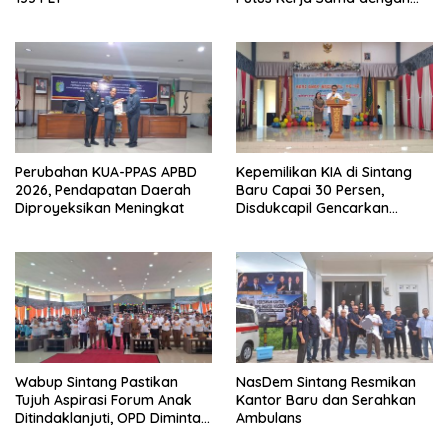
Perusahaan Sawit
Perubahan KUA-PPAS APBD
Kepemilikan KIA di Sintang
2026, Pendapatan Daerah
Baru Capai 30 Persen,
Diproyeksikan Meningkat
Disdukcapil Gencarkan
Sosialisasi ke Sekolah dan
Kecamatan
Wabup Sintang Pastikan
NasDem Sintang Resmikan
Tujuh Aspirasi Forum Anak
Kantor Baru dan Serahkan
Ditindaklanjuti, OPD Diminta
Ambulans
Bergerak Cepat