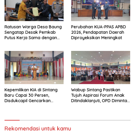
Ratusan Warga Desa Baung
Perubahan KUA-PPAS APBD
Sengatap Desak Pemkab
2026, Pendapatan Daerah
Putus Kerja Sama dengan
Diproyeksikan Meningkat
Perusahaan Sawit
Kepemilikan KIA di Sintang
Wabup Sintang Pastikan
Baru Capai 30 Persen,
Tujuh Aspirasi Forum Anak
Disdukcapil Gencarkan
Ditindaklanjuti, OPD Diminta
Sosialisasi ke Sekolah dan
Bergerak Cepat
Kecamatan
Rekomendasi untuk kamu