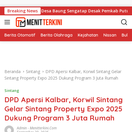
Langsung ke konten
an Warga Desa Baung Sengatap Desak Pemkab Putus Kerja Sam
Breaking News
Berita Otomotif
Berita Olahraga
Kejahatan
Nissan
Bulut
Beranda
Sintang
DPD Apersi Kalbar, Korwil Sintang Gelar
Sintang Property Expo 2025 Dukung Program 3 Juta Rumah
Sintang
DPD Apersi Kalbar, Korwil Sintang
Gelar Sintang Property Expo 2025
Dukung Program 3 Juta Rumah
Admin
-
Menitterkini.com