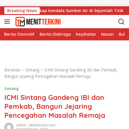
Langsung ke konten
re, BPBD Ungkap Kendala Sumber Air di Sejumlah Titik
Breaking News
Berita Otomotif
Berita Olahraga
Kejahatan
Nissan
Bulut
Beranda
Sintang
ICMI Sintang Gandeng IBI dan Pemkab,
Bangun Jejaring Pencegahan Masalah Remaja
Sintang
ICMI Sintang Gandeng IBI dan
Pemkab, Bangun Jejaring
Pencegahan Masalah Remaja
Admin
-
Menitterkini.com