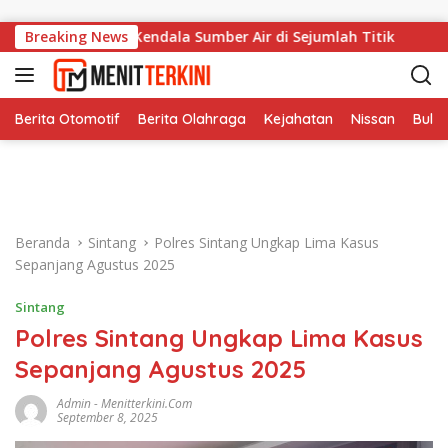
Langsung ke konten
PBD Ungkap Kendala Sumber Air di Sejumlah Titik
Breaking News
TPP 
Berita Otomotif
Berita Olahraga
Kejahatan
Nissan
Bulut
Beranda
Sintang
Polres Sintang Ungkap Lima Kasus
Sepanjang Agustus 2025
Sintang
Polres Sintang Ungkap Lima Kasus
Sepanjang Agustus 2025
Admin
-
Menitterkini.com
September 8, 2025