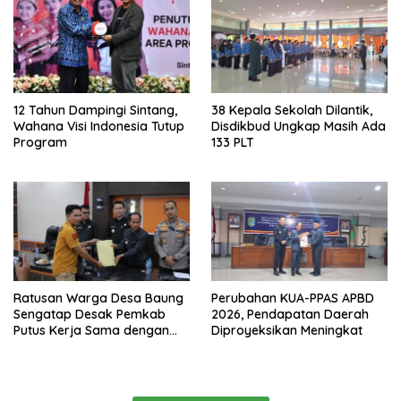
12 Tahun Dampingi Sintang,
38 Kepala Sekolah Dilantik,
Wahana Visi Indonesia Tutup
Disdikbud Ungkap Masih Ada
Program
133 PLT
Ratusan Warga Desa Baung
Perubahan KUA-PPAS APBD
Sengatap Desak Pemkab
2026, Pendapatan Daerah
Putus Kerja Sama dengan
Diproyeksikan Meningkat
Perusahaan Sawit