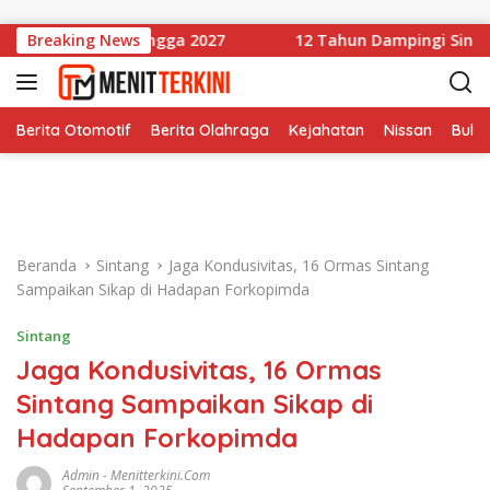
Langsung ke konten
ikan Aman hingga 2027
Breaking News
12 Tahun Dampingi Sintang, Wa
Berita Otomotif
Berita Olahraga
Kejahatan
Nissan
Bulut
Beranda
Sintang
Jaga Kondusivitas, 16 Ormas Sintang
Sampaikan Sikap di Hadapan Forkopimda
Sintang
Jaga Kondusivitas, 16 Ormas
Sintang Sampaikan Sikap di
Hadapan Forkopimda
Admin
-
Menitterkini.com