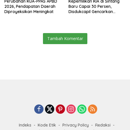
Perubahan KUA-PPAS APBD
Kepemilikan KIA di Sintang
2026, Pendapatan Daerah
Baru Capai 30 Persen,
Diproyeksikan Meningkat
Disdukcapil Gencarkan
Sosialisasi ke Sekolah dan
Kecamatan
Tambah Komentar
Indeks
Kode Etik
Privacy Policy
Redaksi