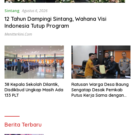
Sintang
Agustus 6, 2026
12 Tahun Dampingi Sintang, Wahana Visi
Indonesia Tutup Program
Menitterkini.com
38 Kepala Sekolah Dilantik,
Ratusan Warga Desa Baung
Disdikbud Ungkap Masih Ada
Sengatap Desak Pemkab
133 PLT
Putus Kerja Sama dengan
Perusahaan Sawit
m
Berita Terbaru
e
n