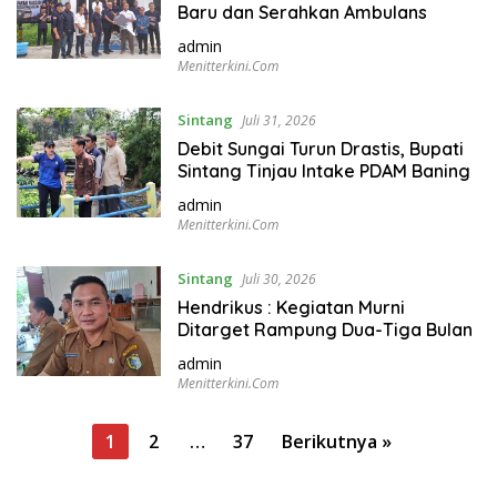
Baru dan Serahkan Ambulans
admin
Menitterkini.com
Sintang
Juli 31, 2026
Debit Sungai Turun Drastis, Bupati
Sintang Tinjau Intake PDAM Baning
admin
Menitterkini.com
Sintang
Juli 30, 2026
Hendrikus : Kegiatan Murni
Ditarget Rampung Dua-Tiga Bulan
admin
Menitterkini.com
P
1
2
…
37
Berikutnya »
a