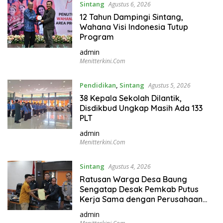
Sintang
Agustus 6, 2026
i
12 Tahun Dampingi Sintang,
t
Wahana Visi Indonesia Tutup
t
Program
e
admin
r
Menitterkini.com
k
i
Pendidikan
,
Sintang
Agustus 5, 2026
n
38 Kepala Sekolah Dilantik,
i
Disdikbud Ungkap Masih Ada 133
.
PLT
c
admin
o
Menitterkini.com
m
Sintang
Agustus 4, 2026
Ratusan Warga Desa Baung
Sengatap Desak Pemkab Putus
Kerja Sama dengan Perusahaan
Sawit
admin